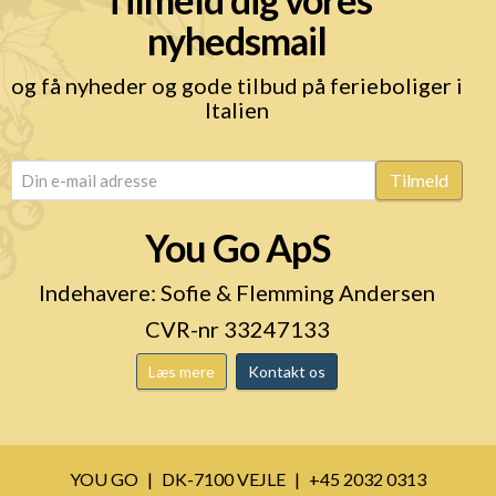
nyhedsmail
og få nyheder og gode tilbud på ferieboliger i
Italien
email
(Påkrævet)
Tilmeld
You Go ApS
Indehavere: Sofie & Flemming Andersen
CVR-nr 33247133
Læs mere
Kontakt os
YOU GO
DK-7100 VEJLE
+45 2032 0313