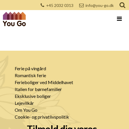
+45 2032 0313
info@you-go.dk
Ferie på vingård
Romantisk ferie
Ferieboliger ved Middelhavet
Italien for børnefamilier
Eksklusive boliger
Lejevilkår
Om You Go
Cookie- og privatlivspolitik
Tilmeld dig vores