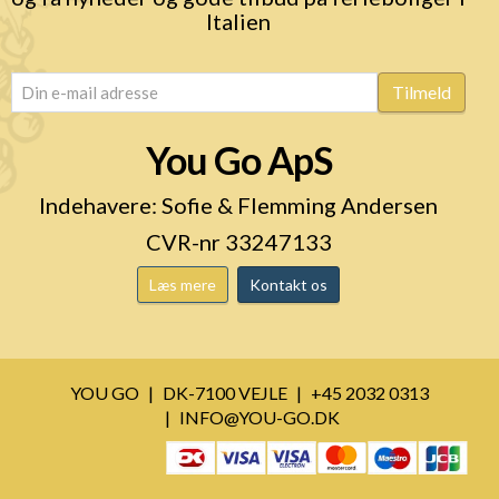
Italien
email
(Påkrævet)
Tilmeld
You Go ApS
Indehavere: Sofie & Flemming Andersen
CVR-nr 33247133
Læs mere
Kontakt os
YOU GO
DK-7100 VEJLE
+45 2032 0313
INFO@YOU-GO.DK