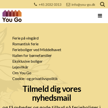
+45 2032 0313
info@you-go.dk
Ferie på vingård
Romantisk ferie
Ferieboliger ved Middelhavet
Italien for børnefamilier
Eksklusive boliger
Lejevilkår
Om You Go
Cookie- og privatlivspolitik
Tilmeld dig vores
nyhedsmail
og få nyheder og gode tilbud på ferieboliger i