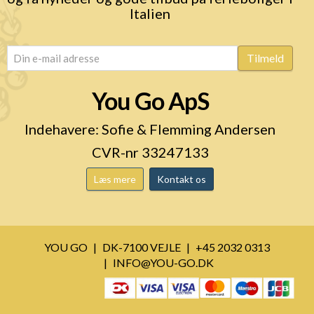
Italien
email
(Påkrævet)
Tilmeld
You Go ApS
Indehavere: Sofie & Flemming Andersen
CVR-nr 33247133
Læs mere
Kontakt os
YOU GO
DK-7100 VEJLE
+45 2032 0313
INFO@YOU-GO.DK