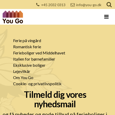
+45 2032 0313
info@you-go.dk
Ferie på vingård
Romantisk ferie
Ferieboliger ved Middelhavet
Italien for børnefamilier
Eksklusive boliger
Lejevilkår
Om You Go
Cookie- og privatlivspolitik
Tilmeld dig vores
nyhedsmail
og få nyheder og gode tilbud på ferieboliger i