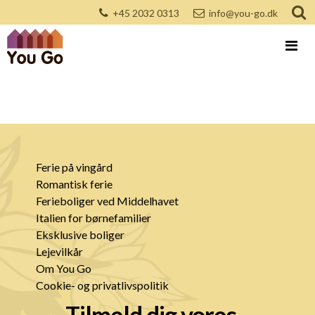
+45 2032 0313
info@you-go.dk
Ferie på vingård
Romantisk ferie
Ferieboliger ved Middelhavet
Italien for børnefamilier
Eksklusive boliger
Lejevilkår
Om You Go
Cookie- og privatlivspolitik
Tilmeld dig vores