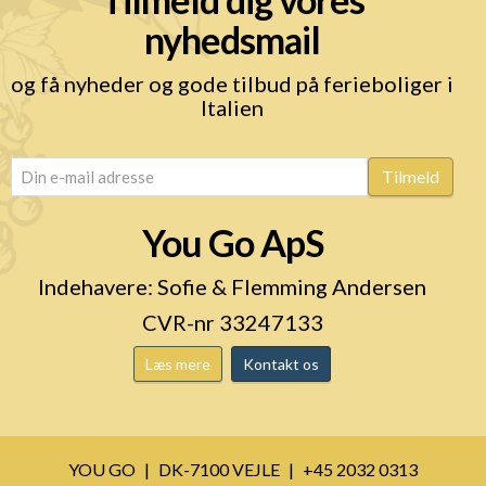
nyhedsmail
og få nyheder og gode tilbud på ferieboliger i
Italien
email
(Påkrævet)
Tilmeld
You Go ApS
Indehavere: Sofie & Flemming Andersen
CVR-nr 33247133
Læs mere
Kontakt os
YOU GO
DK-7100 VEJLE
+45 2032 0313