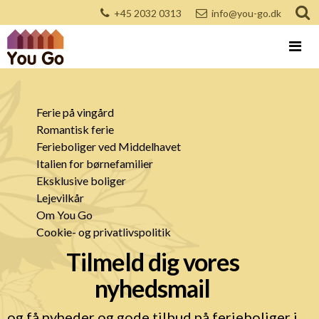
+45 2032 0313
info@you-go.dk
Ferie på vingård
Romantisk ferie
Ferieboliger ved Middelhavet
Italien for børnefamilier
Eksklusive boliger
Lejevilkår
Om You Go
Cookie- og privatlivspolitik
Tilmeld dig vores
nyhedsmail
og få nyheder og gode tilbud på ferieboliger i