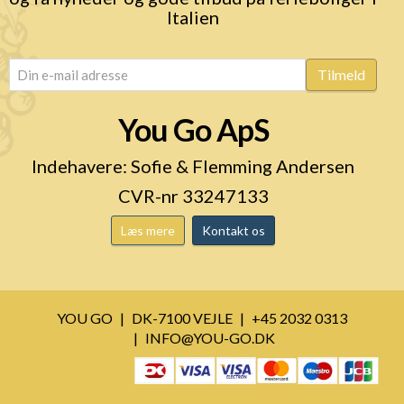
Italien
email
(Påkrævet)
Tilmeld
You Go ApS
Indehavere: Sofie & Flemming Andersen
CVR-nr 33247133
Læs mere
Kontakt os
YOU GO
DK-7100 VEJLE
+45 2032 0313
INFO@YOU-GO.DK