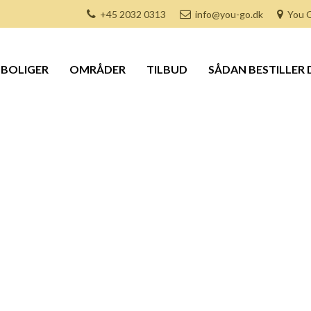
+45 2032 0313
info@you-go.dk
You G
BOLIGER
OMRÅDER
TILBUD
SÅDAN BESTILLER 