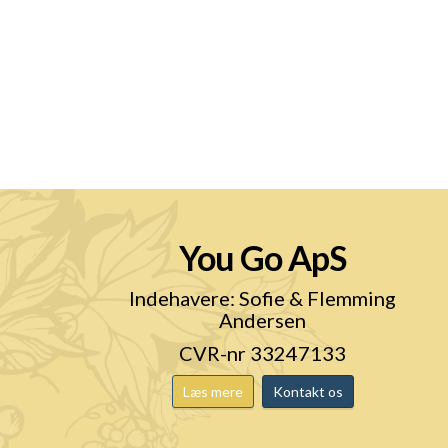
You Go ApS
n
Indehavere: Sofie & Flemming
Andersen
CVR-nr 33247133
Læs mere
Kontakt os