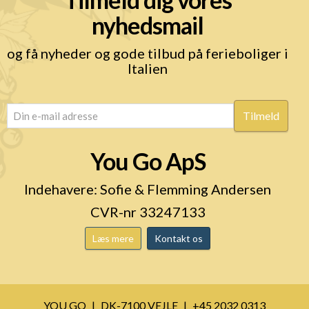
nyhedsmail
og få nyheder og gode tilbud på ferieboliger i
Italien
email
(Påkrævet)
You Go ApS
Indehavere: Sofie & Flemming Andersen
CVR-nr 33247133
Læs mere
Kontakt os
YOU GO
DK-7100 VEJLE
+45 2032 0313