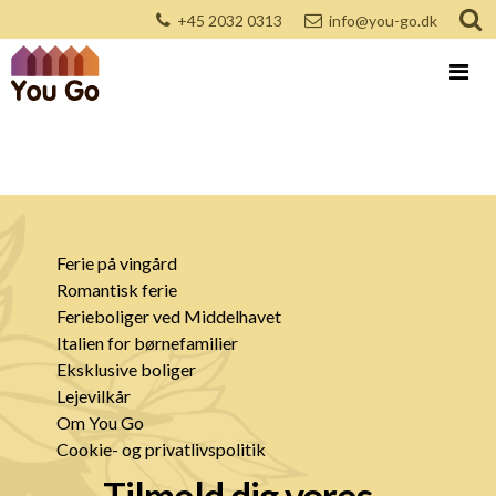
+45 2032 0313
info@you-go.dk
Ferie på vingård
Romantisk ferie
Ferieboliger ved Middelhavet
Italien for børnefamilier
Eksklusive boliger
Lejevilkår
Om You Go
Cookie- og privatlivspolitik
Tilmeld dig vores