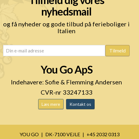
nyhedsmail
og få nyheder og gode tilbud på ferieboliger i
Italien
email
(Påkrævet)
Tilmeld
You Go ApS
Indehavere: Sofie & Flemming Andersen
CVR-nr 33247133
Læs mere
Kontakt os
YOU GO
DK-7100 VEJLE
+45 2032 0313