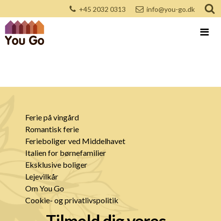
+45 2032 0313
info@you-go.dk
Ferie på vingård
Romantisk ferie
Ferieboliger ved Middelhavet
Italien for børnefamilier
Eksklusive boliger
Lejevilkår
Om You Go
Cookie- og privatlivspolitik
Tilmeld dig vores