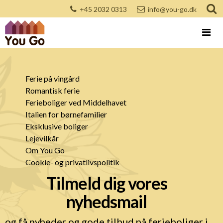
+45 2032 0313
info@you-go.dk
Ferie på vingård
Romantisk ferie
Ferieboliger ved Middelhavet
Italien for børnefamilier
Eksklusive boliger
Lejevilkår
Om You Go
Cookie- og privatlivspolitik
Tilmeld dig vores
nyhedsmail
og få nyheder og gode tilbud på ferieboliger i