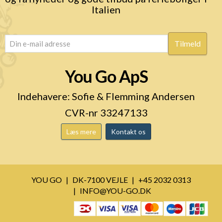
Italien
email
(Påkrævet)
You Go ApS
Indehavere: Sofie & Flemming Andersen
CVR-nr 33247133
Læs mere
Kontakt os
YOU GO
DK-7100 VEJLE
+45 2032 0313
INFO@YOU-GO.DK