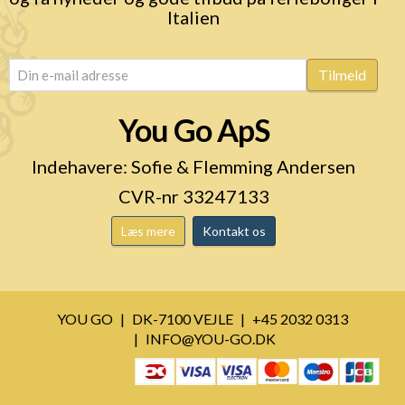
Italien
email
(Påkrævet)
Tilmeld
You Go ApS
Indehavere: Sofie & Flemming Andersen
CVR-nr 33247133
Læs mere
Kontakt os
YOU GO
DK-7100 VEJLE
+45 2032 0313
INFO@YOU-GO.DK