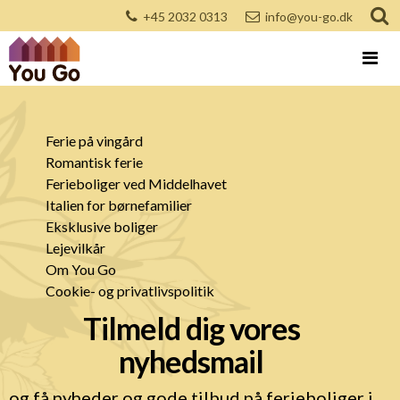
+45 2032 0313
info@you-go.dk
Ferie på vingård
Romantisk ferie
Ferieboliger ved Middelhavet
Italien for børnefamilier
Eksklusive boliger
Lejevilkår
Om You Go
Cookie- og privatlivspolitik
Tilmeld dig vores
nyhedsmail
og få nyheder og gode tilbud på ferieboliger i