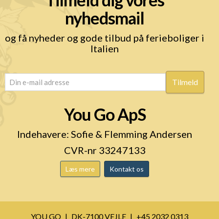
nyhedsmail
og få nyheder og gode tilbud på ferieboliger i
Italien
email
(Påkrævet)
You Go ApS
Indehavere: Sofie & Flemming Andersen
CVR-nr 33247133
Læs mere
Kontakt os
YOU GO
DK-7100 VEJLE
+45 2032 0313