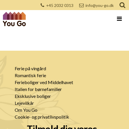
+45 2032 0313
info@you-go.dk
Ferie på vingård
Romantisk ferie
Ferieboliger ved Middelhavet
Italien for børnefamilier
Eksklusive boliger
Lejevilkår
Om You Go
Cookie- og privatlivspolitik
Tilmeld dig vores