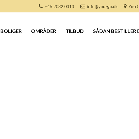
+45 2032 0313
info@you-go.dk
You G
BOLIGER
OMRÅDER
TILBUD
SÅDAN BESTILLER 