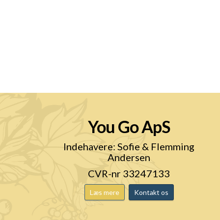
You Go ApS
n
Indehavere: Sofie & Flemming
Andersen
CVR-nr 33247133
Læs mere
Kontakt os