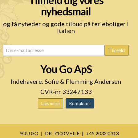
nyhedsmail
og få nyheder og gode tilbud på ferieboliger i
Italien
email
(Påkrævet)
Tilmeld
You Go ApS
Indehavere: Sofie & Flemming Andersen
CVR-nr 33247133
Læs mere
Kontakt os
YOU GO
DK-7100 VEJLE
+45 2032 0313