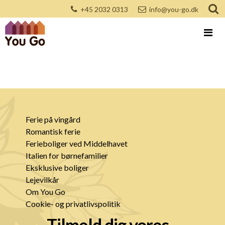
+45 2032 0313
info@you-go.dk
Ferie på vingård
Romantisk ferie
Ferieboliger ved Middelhavet
Italien for børnefamilier
Eksklusive boliger
Lejevilkår
Om You Go
Cookie- og privatlivspolitik
Tilmeld dig vores