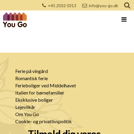
+45 2032 0313
info@you-go.dk
Ferie på vingård
Romantisk ferie
Ferieboliger ved Middelhavet
Italien for børnefamilier
Eksklusive boliger
Lejevilkår
Om You Go
Cookie- og privatlivspolitik
Tilmeld dig vores