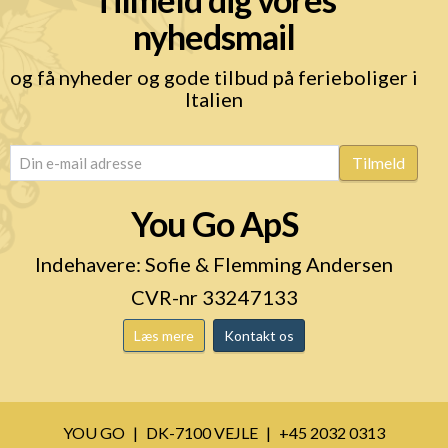
nyhedsmail
og få nyheder og gode tilbud på ferieboliger i
Italien
email
(Påkrævet)
Tilmeld
You Go ApS
Indehavere: Sofie & Flemming Andersen
CVR-nr 33247133
Læs mere
Kontakt os
YOU GO
DK-7100 VEJLE
+45 2032 0313