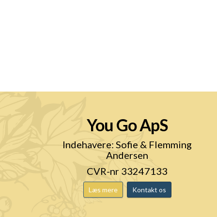
You Go ApS
n
Indehavere: Sofie & Flemming
Andersen
CVR-nr 33247133
Læs mere
Kontakt os