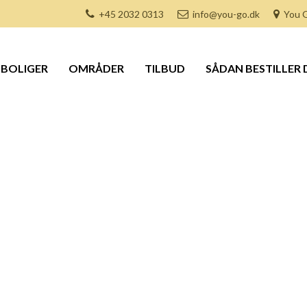
+45 2032 0313
info@you-go.dk
You G
BOLIGER
OMRÅDER
TILBUD
SÅDAN BESTILLER 