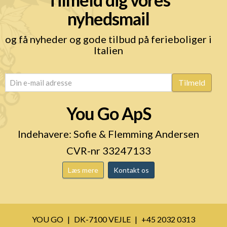
nyhedsmail
og få nyheder og gode tilbud på ferieboliger i
Italien
email
(Påkrævet)
Tilmeld
You Go ApS
Indehavere: Sofie & Flemming Andersen
CVR-nr 33247133
Læs mere
Kontakt os
YOU GO
DK-7100 VEJLE
+45 2032 0313