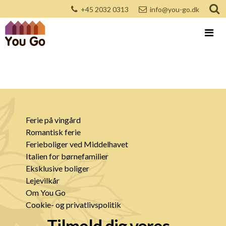
+45 2032 0313
info@you-go.dk
Ferie på vingård
Romantisk ferie
Ferieboliger ved Middelhavet
Italien for børnefamilier
Eksklusive boliger
Lejevilkår
Om You Go
Cookie- og privatlivspolitik
Tilmeld dig vores