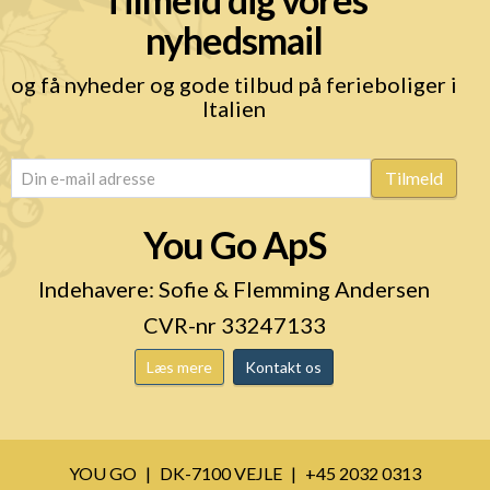
nyhedsmail
og få nyheder og gode tilbud på ferieboliger i
Italien
email
(Påkrævet)
Tilmeld
You Go ApS
Indehavere: Sofie & Flemming Andersen
CVR-nr 33247133
Læs mere
Kontakt os
YOU GO
DK-7100 VEJLE
+45 2032 0313