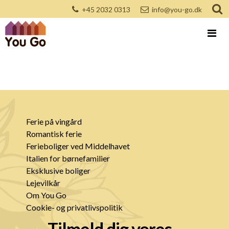
+45 2032 0313
info@you-go.dk
Ferie på vingård
Romantisk ferie
Ferieboliger ved Middelhavet
Italien for børnefamilier
Eksklusive boliger
Lejevilkår
Om You Go
Cookie- og privatlivspolitik
Tilmeld dig vores