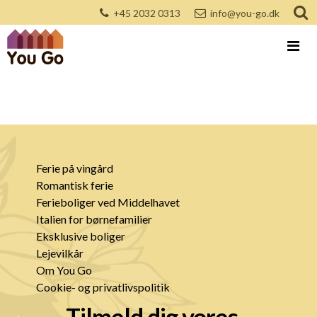
+45 2032 0313
info@you-go.dk
Ferie på vingård
Romantisk ferie
Ferieboliger ved Middelhavet
Italien for børnefamilier
Eksklusive boliger
Lejevilkår
Om You Go
Cookie- og privatlivspolitik
Tilmeld dig vores