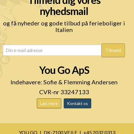
nyhedsmail
og få nyheder og gode tilbud på ferieboliger i
Italien
email
(Påkrævet)
You Go ApS
Indehavere: Sofie & Flemming Andersen
CVR-nr 33247133
Læs mere
Kontakt os
YOU GO
DK-7100 VEJLE
+45 2032 0313