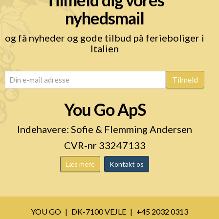
nyhedsmail
og få nyheder og gode tilbud på ferieboliger i
Italien
email
(Påkrævet)
Tilmeld
You Go ApS
Indehavere: Sofie & Flemming Andersen
CVR-nr 33247133
Læs mere
Kontakt os
YOU GO
DK-7100 VEJLE
+45 2032 0313