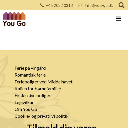
+45 2032 0313
info@you-go.dk
Ferie på vingård
Romantisk ferie
Ferieboliger ved Middelhavet
Italien for børnefamilier
Eksklusive boliger
Lejevilkår
Om You Go
Cookie- og privatlivspolitik
Tilmeld dig vores