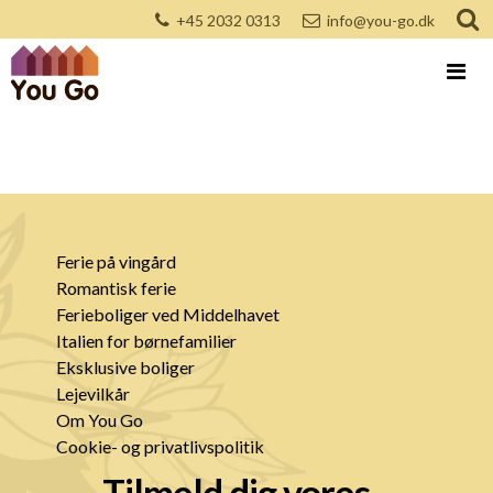
+45 2032 0313
info@you-go.dk
Ferie på vingård
Romantisk ferie
Ferieboliger ved Middelhavet
Italien for børnefamilier
Eksklusive boliger
Lejevilkår
Om You Go
Cookie- og privatlivspolitik
Tilmeld dig vores