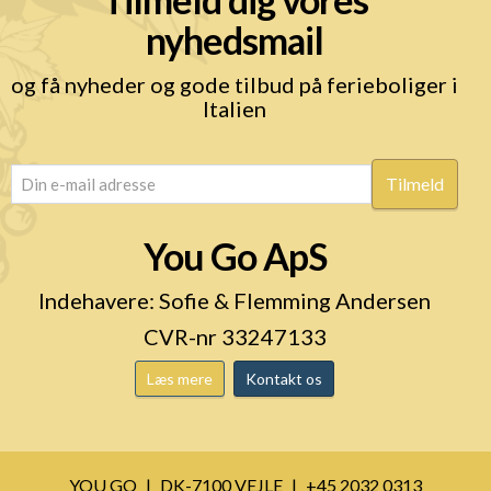
nyhedsmail
og få nyheder og gode tilbud på ferieboliger i
Italien
email
(Påkrævet)
You Go ApS
Indehavere: Sofie & Flemming Andersen
CVR-nr 33247133
Læs mere
Kontakt os
YOU GO
DK-7100 VEJLE
+45 2032 0313