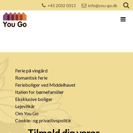
+45 2032 0313
info@you-go.dk
Ferie på vingård
Romantisk ferie
Ferieboliger ved Middelhavet
Italien for børnefamilier
Eksklusive boliger
Lejevilkår
Om You Go
Cookie- og privatlivspolitik
Tilmeld dig vores