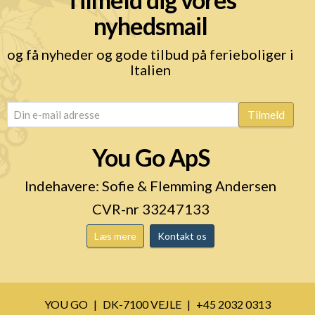
nyhedsmail
og få nyheder og gode tilbud på ferieboliger i
Italien
email
(Påkrævet)
Tilmeld
You Go ApS
Indehavere: Sofie & Flemming Andersen
CVR-nr 33247133
Læs mere
Kontakt os
YOU GO
DK-7100 VEJLE
+45 2032 0313