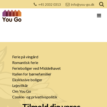
+45 2032 0313
info@you-go.dk
Ferie på vingård
Romantisk ferie
Ferieboliger ved Middelhavet
Italien for børnefamilier
Eksklusive boliger
Lejevilkår
Om You Go
Cookie- og privatlivspolitik
Tilmeld dig vores