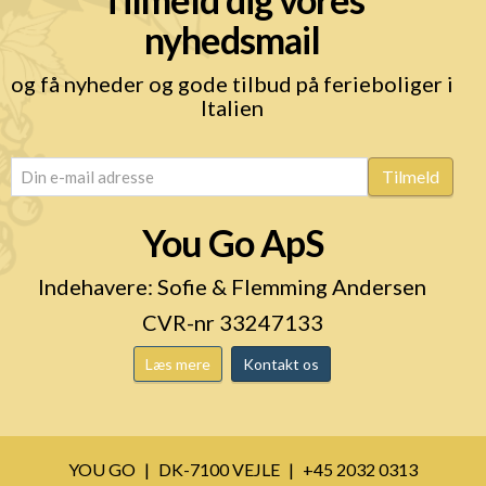
nyhedsmail
og få nyheder og gode tilbud på ferieboliger i
Italien
email
(Påkrævet)
Tilmeld
You Go ApS
Indehavere: Sofie & Flemming Andersen
CVR-nr 33247133
Læs mere
Kontakt os
YOU GO
DK-7100 VEJLE
+45 2032 0313