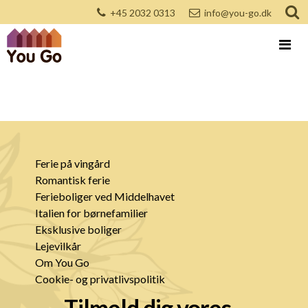
+45 2032 0313
info@you-go.dk
Ferie på vingård
Romantisk ferie
Ferieboliger ved Middelhavet
Italien for børnefamilier
Eksklusive boliger
Lejevilkår
Om You Go
Cookie- og privatlivspolitik
Tilmeld dig vores