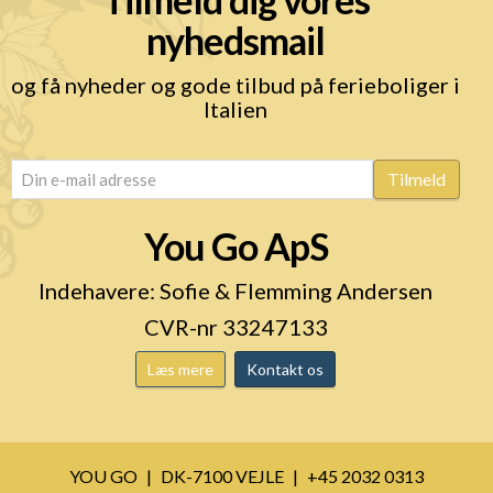
nyhedsmail
og få nyheder og gode tilbud på ferieboliger i
Italien
email
(Påkrævet)
Tilmeld
You Go ApS
Indehavere: Sofie & Flemming Andersen
CVR-nr 33247133
Læs mere
Kontakt os
YOU GO
DK-7100 VEJLE
+45 2032 0313