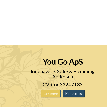
You Go ApS
n
Indehavere: Sofie & Flemming
Andersen
CVR-nr 33247133
Læs mere
Kontakt os