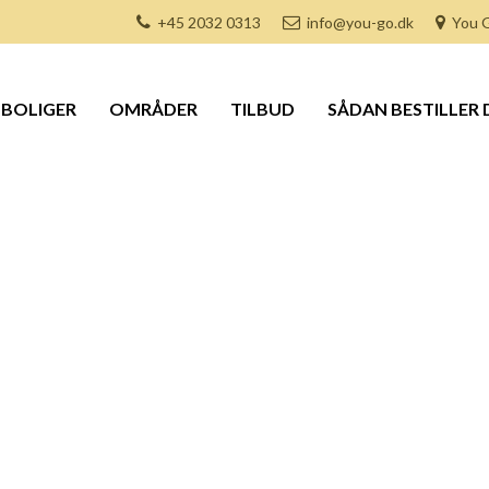
+45 2032 0313
info@you-go.dk
You G
BOLIGER
OMRÅDER
TILBUD
SÅDAN BESTILLER 