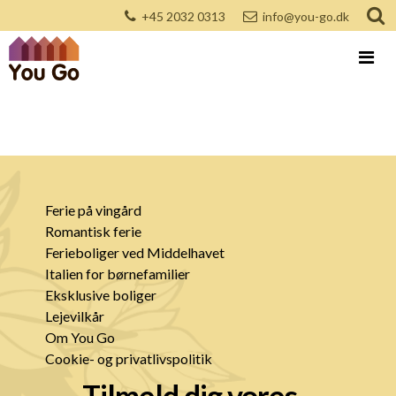
+45 2032 0313
info@you-go.dk
Ferie på vingård
Romantisk ferie
Ferieboliger ved Middelhavet
Italien for børnefamilier
Eksklusive boliger
Lejevilkår
Om You Go
Cookie- og privatlivspolitik
Tilmeld dig vores