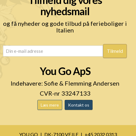
nyhedsmail
og få nyheder og gode tilbud på ferieboliger i
Italien
email
(Påkrævet)
You Go ApS
Indehavere: Sofie & Flemming Andersen
CVR-nr 33247133
Læs mere
Kontakt os
YOU GO
DK-7100 VEJLE
+45 2032 0313