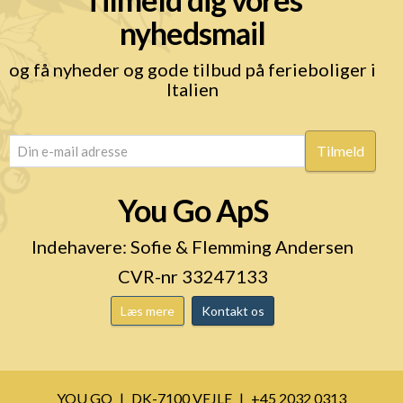
nyhedsmail
og få nyheder og gode tilbud på ferieboliger i
Italien
email
(Påkrævet)
You Go ApS
Indehavere: Sofie & Flemming Andersen
CVR-nr 33247133
Læs mere
Kontakt os
YOU GO
DK-7100 VEJLE
+45 2032 0313