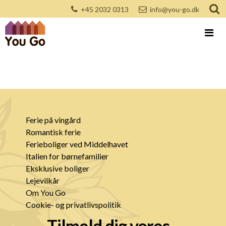
+45 2032 0313
info@you-go.dk
Ferie på vingård
Romantisk ferie
Ferieboliger ved Middelhavet
Italien for børnefamilier
Eksklusive boliger
Lejevilkår
Om You Go
Cookie- og privatlivspolitik
Tilmeld dig vores