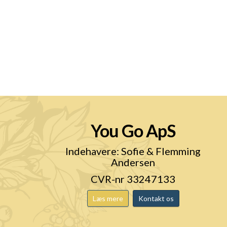
You Go ApS
n
Indehavere: Sofie & Flemming
Andersen
CVR-nr 33247133
Læs mere
Kontakt os