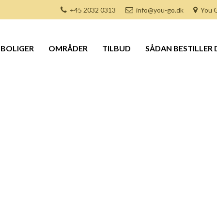
+45 2032 0313
info@you-go.dk
You G
BOLIGER
OMRÅDER
TILBUD
SÅDAN BESTILLER 