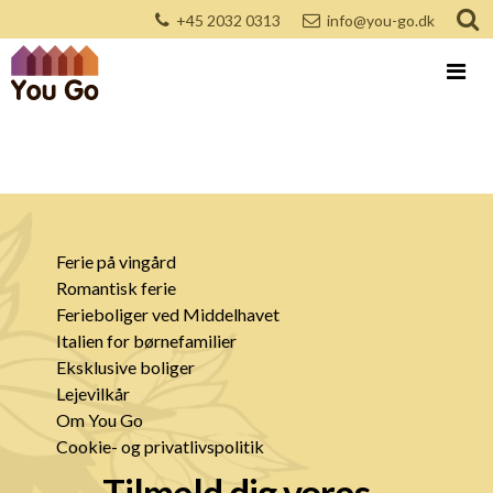
+45 2032 0313
info@you-go.dk
Ferie på vingård
Romantisk ferie
Ferieboliger ved Middelhavet
Italien for børnefamilier
Eksklusive boliger
Lejevilkår
Om You Go
Cookie- og privatlivspolitik
Tilmeld dig vores