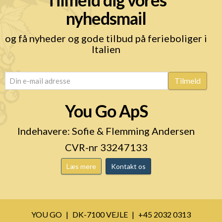
nyhedsmail
og få nyheder og gode tilbud på ferieboliger i
Italien
email
(Påkrævet)
Tilmeld
You Go ApS
Indehavere: Sofie & Flemming Andersen
CVR-nr 33247133
Læs mere
Kontakt os
YOU GO
DK-7100 VEJLE
+45 2032 0313