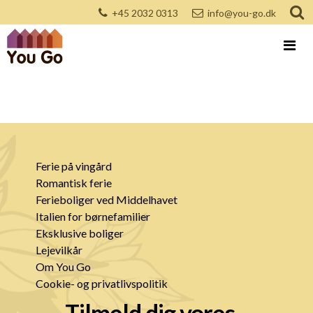
+45 2032 0313
info@you-go.dk
Ferie på vingård
Romantisk ferie
Ferieboliger ved Middelhavet
Italien for børnefamilier
Eksklusive boliger
Lejevilkår
Om You Go
Cookie- og privatlivspolitik
Tilmeld dig vores