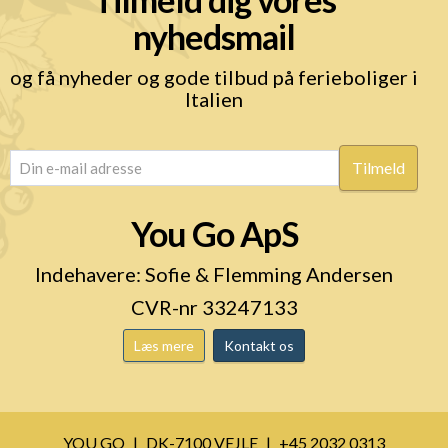
nyhedsmail
og få nyheder og gode tilbud på ferieboliger i
Italien
email
(Påkrævet)
You Go ApS
Indehavere: Sofie & Flemming Andersen
CVR-nr 33247133
Læs mere
Kontakt os
YOU GO
DK-7100 VEJLE
+45 2032 0313