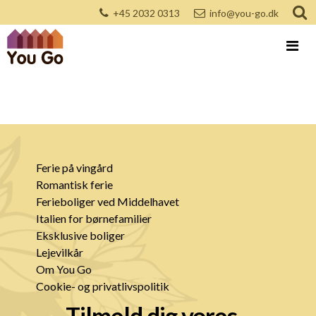
+45 2032 0313
info@you-go.dk
Ferie på vingård
Romantisk ferie
Ferieboliger ved Middelhavet
Italien for børnefamilier
Eksklusive boliger
Lejevilkår
Om You Go
Cookie- og privatlivspolitik
Tilmeld dig vores