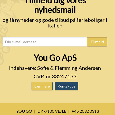
nyhedsmail
og få nyheder og gode tilbud på ferieboliger i
Italien
email
(Påkrævet)
Tilmeld
You Go ApS
Indehavere: Sofie & Flemming Andersen
CVR-nr 33247133
Læs mere
Kontakt os
YOU GO
DK-7100 VEJLE
+45 2032 0313