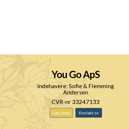
You Go ApS
n
Indehavere: Sofie & Flemming
Andersen
CVR-nr 33247133
Læs mere
Kontakt os