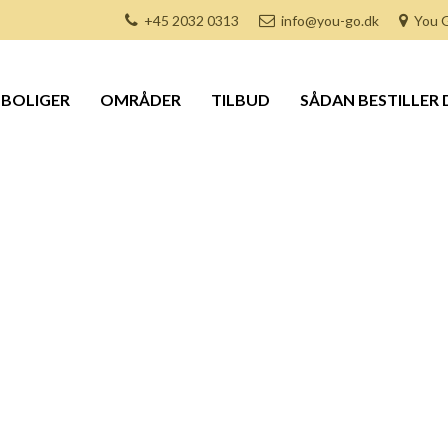
+45 2032 0313
info@you-go.dk
You G
BOLIGER
OMRÅDER
TILBUD
SÅDAN BESTILLER 