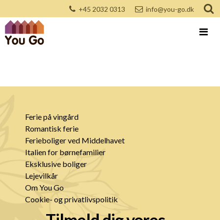
+45 2032 0313
info@you-go.dk
Ferie på vingård
Romantisk ferie
Ferieboliger ved Middelhavet
Italien for børnefamilier
Eksklusive boliger
Lejevilkår
Om You Go
Cookie- og privatlivspolitik
Tilmeld dig vores