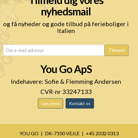
nyhedsmail
og få nyheder og gode tilbud på ferieboliger i
Italien
email
(Påkrævet)
Tilmeld
You Go ApS
Indehavere: Sofie & Flemming Andersen
CVR-nr 33247133
Læs mere
Kontakt os
YOU GO
DK-7100 VEJLE
+45 2032 0313