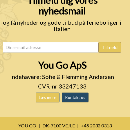
nyhedsmail
og få nyheder og gode tilbud på ferieboliger i
Italien
email
(Påkrævet)
Tilmeld
You Go ApS
Indehavere: Sofie & Flemming Andersen
CVR-nr 33247133
Læs mere
Kontakt os
YOU GO
DK-7100 VEJLE
+45 2032 0313