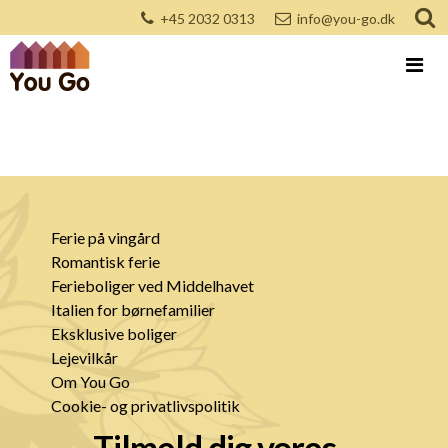
+45 2032 0313
info@you-go.dk
Ferie på vingård
Romantisk ferie
Ferieboliger ved Middelhavet
Italien for børnefamilier
Eksklusive boliger
Lejevilkår
Om You Go
Cookie- og privatlivspolitik
Tilmeld dig vores