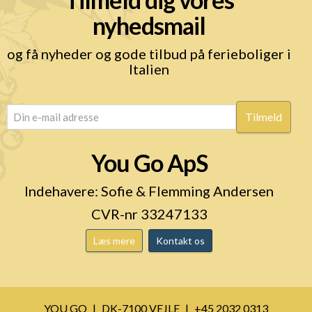
nyhedsmail
og få nyheder og gode tilbud på ferieboliger i
Italien
email
(Påkrævet)
You Go ApS
Indehavere: Sofie & Flemming Andersen
CVR-nr 33247133
Læs mere
Kontakt os
YOU GO
DK-7100 VEJLE
+45 2032 0313