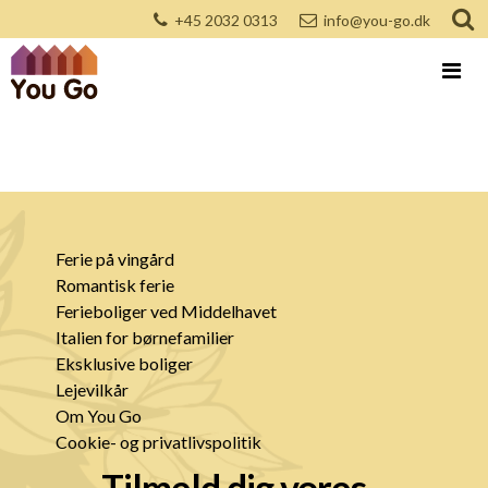
+45 2032 0313
info@you-go.dk
Ferie på vingård
Romantisk ferie
Ferieboliger ved Middelhavet
Italien for børnefamilier
Eksklusive boliger
Lejevilkår
Om You Go
Cookie- og privatlivspolitik
Tilmeld dig vores