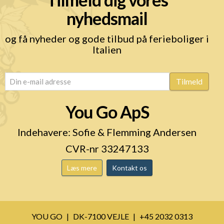
nyhedsmail
og få nyheder og gode tilbud på ferieboliger i
Italien
email
(Påkrævet)
Tilmeld
You Go ApS
Indehavere: Sofie & Flemming Andersen
CVR-nr 33247133
Læs mere
Kontakt os
YOU GO
DK-7100 VEJLE
+45 2032 0313