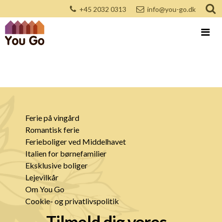
+45 2032 0313
info@you-go.dk
Ferie på vingård
Romantisk ferie
Ferieboliger ved Middelhavet
Italien for børnefamilier
Eksklusive boliger
Lejevilkår
Om You Go
Cookie- og privatlivspolitik
Tilmeld dig vores