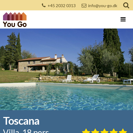
+45 2032 0313
info@you-go.dk
Toscana
Villa, 18 pers.