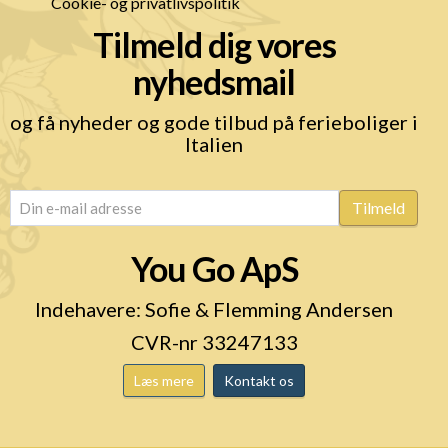
Cookie- og privatlivspolitik
Tilmeld dig vores
nyhedsmail
og få nyheder og gode tilbud på ferieboliger i
Italien
email
(Påkrævet)
Tilmeld
You Go ApS
Indehavere: Sofie & Flemming Andersen
CVR-nr 33247133
Læs mere
Kontakt os