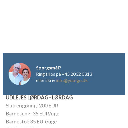
gæsterne en rundvisning i slottes vinkældre med efterfølgende
smagning og historier om slottet. Herfra skal røbes, at også
den danske Dronning Margrethe har en rolle i anekdoterne.
NYT:
Villaens nærliggende, separate aftægtshus, er i foråret
2017 ombygget til to soveværelser, to badeværelser samt et
mindre køkken. Det samlede antal gæster for villa og
selvstændigt anneks vil derfor være 18 pers.
Spørgsmål?
Ring til os på +45 2032 0313
eller skriv
info@you-go.dk
UDLEJES LØRDAG - LØRDAG
Slutrengøring: 200 EUR
Barneseng: 35 EUR/uge
Barnestol: 35 EUR/uge