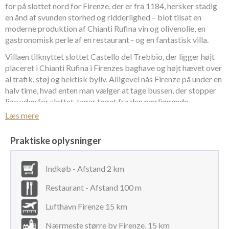
for på slottet nord for Firenze, der er fra 1184, hersker stadig
en ånd af svunden storhed og ridderlighed – blot tilsat en
moderne produktion af Chianti Rufina vin og olivenolie, en
gastronomisk perle af en restaurant - og en fantastisk villa.
Villaen tilknyttet slottet Castello del Trebbio, der ligger højt
placeret i Chianti Rufina i Firenzes baghave og højt hævet over
al trafik, støj og hektisk byliv. Alligevel nås Firenze på under en
halv time, hvad enten man vælger at tage bussen, der stopper
lige uden for slottet, tager toget fra den nærliggende
stationsby eller vælger at køre i egen bil.
Læs mere
Slottet og dets annekser er særdeles smukt beliggende i det
Praktiske oplysninger
florentinske højland i vindistriktet Chianti Rufina. Der er rig
mulighed for at færdes til fods og på mountainbike i det
storslåede og fløjsbløde toscanske landskab.
Indkøb - Afstand 2 km
Villaen er beliggende få minutters gang fra selve slottet. Der er
Restaurant - Afstand 100 m
egen parkering og privat pool beliggende i den private have.
Lufthavn Firenze 15 km
Villaen kan have op til 14 gæster fordelt på 7 dobbeltværelser
– alle med eget badeværelse.
Nærmeste større by Firenze, 15 km