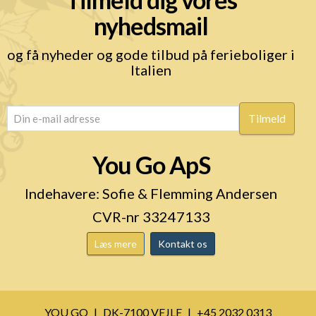
nyhedsmail
og få nyheder og gode tilbud på ferieboliger i
Italien
email
(Påkrævet)
You Go ApS
Indehavere: Sofie & Flemming Andersen
CVR-nr 33247133
Læs mere
Kontakt os
YOU GO
DK-7100 VEJLE
+45 2032 0313