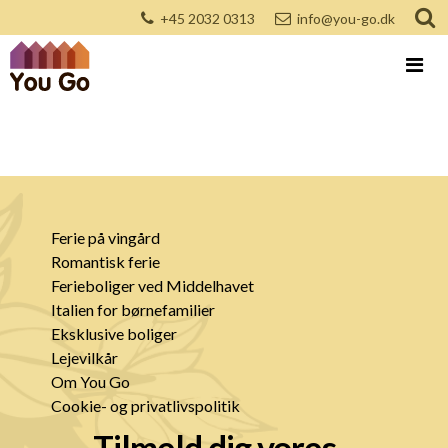
+45 2032 0313
info@you-go.dk
Ferie på vingård
Romantisk ferie
Ferieboliger ved Middelhavet
Italien for børnefamilier
Eksklusive boliger
Lejevilkår
Om You Go
Cookie- og privatlivspolitik
Tilmeld dig vores