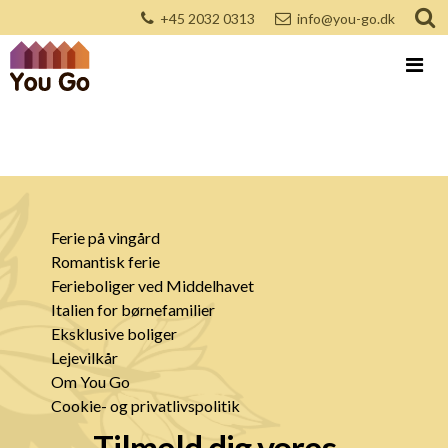
+45 2032 0313
info@you-go.dk
Ferie på vingård
Romantisk ferie
Ferieboliger ved Middelhavet
Italien for børnefamilier
Eksklusive boliger
Lejevilkår
Om You Go
Cookie- og privatlivspolitik
Tilmeld dig vores