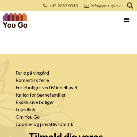
+45 2032 0313
info@you-go.dk
Ferie på vingård
Romantisk ferie
Ferieboliger ved Middelhavet
Italien for børnefamilier
Eksklusive boliger
Lejevilkår
Om You Go
Cookie- og privatlivspolitik
Tilmeld dig vores