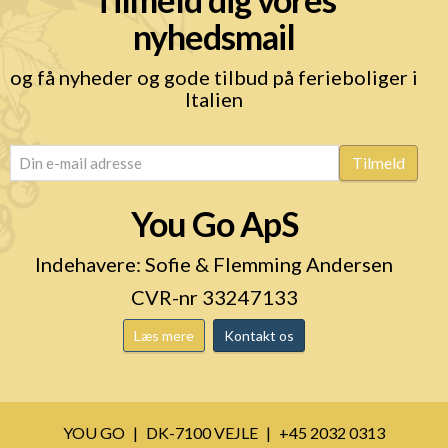
nyhedsmail
og få nyheder og gode tilbud på ferieboliger i
Italien
email
(Påkrævet)
Tilmeld
You Go ApS
Indehavere: Sofie & Flemming Andersen
CVR-nr 33247133
Læs mere
Kontakt os
YOU GO
DK-7100 VEJLE
+45 2032 0313