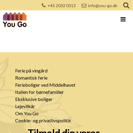
+45 2032 0313
info@you-go.dk
Ferie på vingård
Romantisk ferie
Ferieboliger ved Middelhavet
Italien for børnefamilier
Eksklusive boliger
Lejevilkår
Om You Go
Cookie- og privatlivspolitik
Tilmeld dig vores