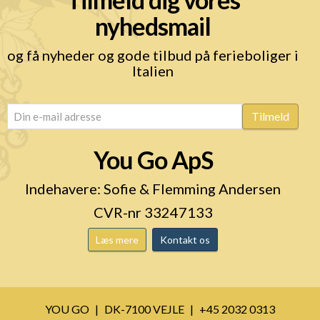
nyhedsmail
og få nyheder og gode tilbud på ferieboliger i
Italien
email
(Påkrævet)
Tilmeld
You Go ApS
Indehavere: Sofie & Flemming Andersen
CVR-nr 33247133
Læs mere
Kontakt os
YOU GO
DK-7100 VEJLE
+45 2032 0313