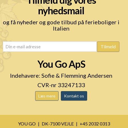
nyhedsmail
og få nyheder og gode tilbud på ferieboliger i
Italien
email
(Påkrævet)
Tilmeld
You Go ApS
Indehavere: Sofie & Flemming Andersen
CVR-nr 33247133
Læs mere
Kontakt os
YOU GO
DK-7100 VEJLE
+45 2032 0313