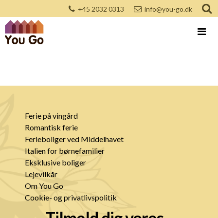
+45 2032 0313
info@you-go.dk
Ferie på vingård
Romantisk ferie
Ferieboliger ved Middelhavet
Italien for børnefamilier
Eksklusive boliger
Lejevilkår
Om You Go
Cookie- og privatlivspolitik
Tilmeld dig vores