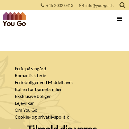
+45 2032 0313
info@you-go.dk
Ferie på vingård
Romantisk ferie
Ferieboliger ved Middelhavet
Italien for børnefamilier
Eksklusive boliger
Lejevilkår
Om You Go
Cookie- og privatlivspolitik
Tilmeld dig vores