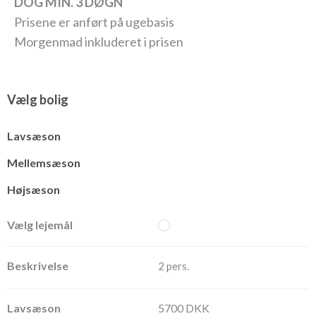
DOG MIN. 3 DØGN
Prisene er anført på ugebasis
Morgenmad inkluderet i prisen
Vælg bolig
Lavsæson
Mellemsæson
Højsæson
2 pers.
5700 DKK