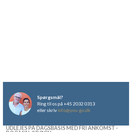
Spørgsmål?
Ring til os på +45 2032 0313
eller skriv
info@you-go.dk
UDLEJES PÅ DAGSBASIS MED FRI ANKOMST -