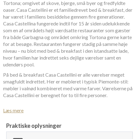
Tortona; omgivet af skove, bjerge, små byer og fredfyldte
oaser. Casa Castellini er et familiedrevet bed & breakfast, der
har været i familiens besiddelse gennem fire generationer.
Casa Castellina fungerede indtil for 15 år siden udelukkende
som en af områdets højt værdsatte restauranter som gæster
fra både Garbagna og området omkring Tortona gerne kørte
for at besøge. Restauranten fungerer stadig på samme høje
niveau – nu blot med bed & breakfast i den istandsatte lade,
hvor familien har indrettet seks dejlige værelser samt en
udendørs pool.
På bed & breakfast Casa Castellini er alle værelser meget
smagfuldt indrettet. Her er møbleret i typisk Piemonte-stil:
møbler i valnød kombineret med varme farver. Værelserne på
Casa Castellini er beregnet for to til fire personer.
Ved ophold på bed & breakfast Casa Castellini, Garbagna
Læs mere
serveres der morgenmad i restauranten og der er ligeledes
mulighed for at bestille aftensmad - gæsterne på Casa
Praktiske oplysninger
Castellini har førsteprioritet. Måltiderne indtages i meget
charmerende lokaler der ligger i forlængelse af restaurantens