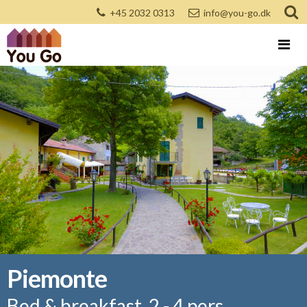
+45 2032 0313
info@you-go.dk
Piemonte
Bed & breakfast, 2 - 4 pers.