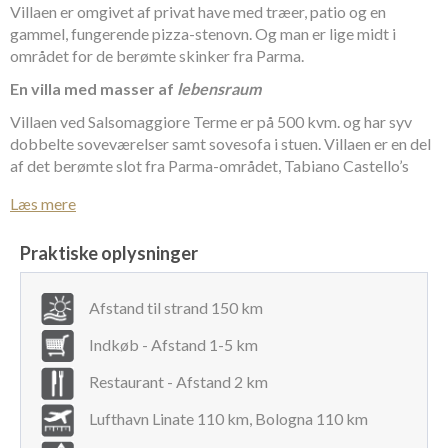
Villaen er omgivet af privat have med træer, patio og en
gammel, fungerende pizza-stenovn. Og man er lige midt i
området for de berømte skinker fra Parma.
En villa med masser af
lebensraum
Villaen ved Salsomaggiore Terme er på 500 kvm. og har syv
dobbelte soveværelser samt sovesofa i stuen. Villaen er en del
af det berømte slot fra Parma-området, Tabiano Castello’s
private ejendomme, og fremstår i dag som total restaureret
Læs mere
privat villa med pool. Villaen indeholder fem badeværelser,
stor spise- og opholdsstue med åben pejs og et dejligt,
Praktiske oplysninger
veludstyret køkken. Alle møbler i villaen er smagfulde og
velholdt antikke og står godt til de rustikke vægge og de
kraftige egetræsbjælker. Der er wi-fi, aircondition og
Afstand til strand 150 km
mosquito-net i alle værelser.
Indkøb - Afstand 1-5 km
Villa ved slot med wellness og restauranter
Restaurant - Afstand 2 km
Fra den private villa med pool er der kun et par minutters
kørsel til Antico Borgo Tabiano Castello, der i dag fungerer
Lufthavn Linate 110 km, Bologna 110 km
som luksuriøst hotel et par kilometer fra Salsomaggiore