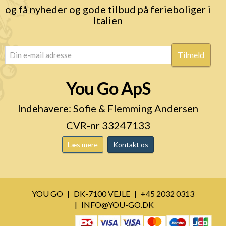
og få nyheder og gode tilbud på ferieboliger i
Italien
email
(Påkrævet)
You Go ApS
Indehavere: Sofie & Flemming Andersen
CVR-nr 33247133
Læs mere
Kontakt os
YOU GO
DK-7100 VEJLE
+45 2032 0313
INFO@YOU-GO.DK