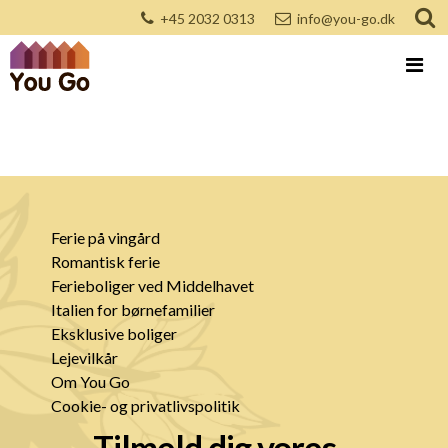
+45 2032 0313
info@you-go.dk
Ferie på vingård
Romantisk ferie
Ferieboliger ved Middelhavet
Italien for børnefamilier
Eksklusive boliger
Lejevilkår
Om You Go
Cookie- og privatlivspolitik
Tilmeld dig vores