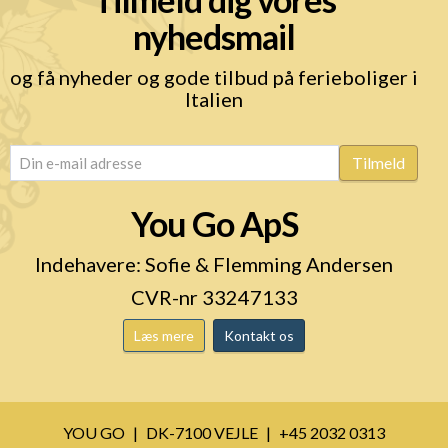
nyhedsmail
og få nyheder og gode tilbud på ferieboliger i
Italien
email
(Påkrævet)
Tilmeld
You Go ApS
Indehavere: Sofie & Flemming Andersen
CVR-nr 33247133
Læs mere
Kontakt os
YOU GO
DK-7100 VEJLE
+45 2032 0313