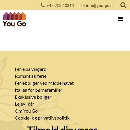
+45 2032 0313
info@you-go.dk
Ferie på vingård
Romantisk ferie
Ferieboliger ved Middelhavet
Italien for børnefamilier
Eksklusive boliger
Lejevilkår
Om You Go
Cookie- og privatlivspolitik
Tilmeld dig vores