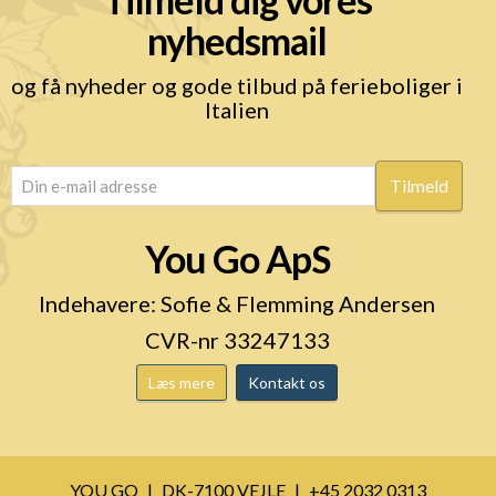
nyhedsmail
og få nyheder og gode tilbud på ferieboliger i
Italien
email
(Påkrævet)
You Go ApS
Indehavere: Sofie & Flemming Andersen
CVR-nr 33247133
Læs mere
Kontakt os
YOU GO
DK-7100 VEJLE
+45 2032 0313