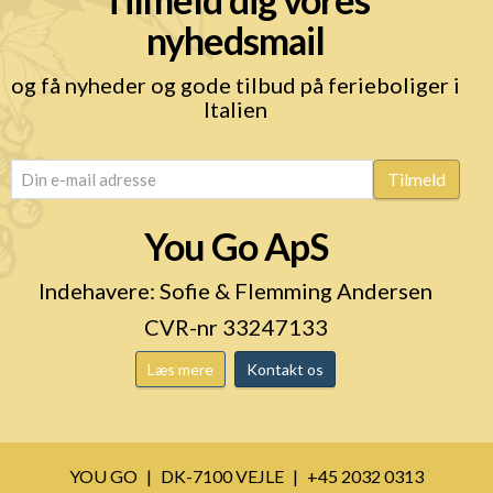
nyhedsmail
og få nyheder og gode tilbud på ferieboliger i
Italien
email
(Påkrævet)
Tilmeld
You Go ApS
Indehavere: Sofie & Flemming Andersen
CVR-nr 33247133
Læs mere
Kontakt os
YOU GO
DK-7100 VEJLE
+45 2032 0313