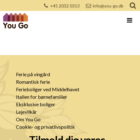
+45 2032 0313
info@you-go.dk
Ferie på vingård
Romantisk ferie
Ferieboliger ved Middelhavet
Italien for børnefamilier
Eksklusive boliger
Lejevilkår
Om You Go
Cookie- og privatlivspolitik
Tilmeld dig vores