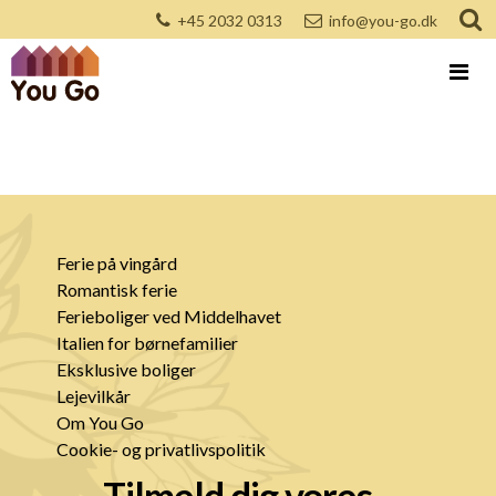
+45 2032 0313
info@you-go.dk
Ferie på vingård
Romantisk ferie
Ferieboliger ved Middelhavet
Italien for børnefamilier
Eksklusive boliger
Lejevilkår
Om You Go
Cookie- og privatlivspolitik
Tilmeld dig vores