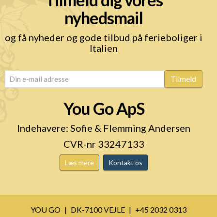
nyhedsmail
og få nyheder og gode tilbud på ferieboliger i
Italien
email
(Påkrævet)
Tilmeld
You Go ApS
Indehavere: Sofie & Flemming Andersen
CVR-nr 33247133
Læs mere
Kontakt os
YOU GO
DK-7100 VEJLE
+45 2032 0313