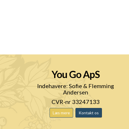
You Go ApS
n
Indehavere: Sofie & Flemming
Andersen
CVR-nr 33247133
Læs mere
Kontakt os