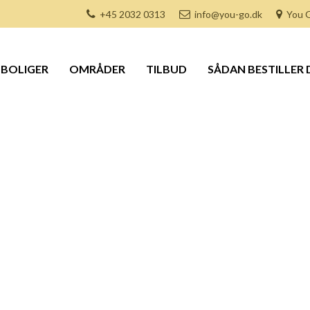
+45 2032 0313
info@you-go.dk
You G
BOLIGER
OMRÅDER
TILBUD
SÅDAN BESTILLER 