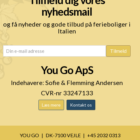
nyhedsmail
og få nyheder og gode tilbud på ferieboliger i
Italien
email
(Påkrævet)
Tilmeld
You Go ApS
Indehavere: Sofie & Flemming Andersen
CVR-nr 33247133
Læs mere
Kontakt os
YOU GO
DK-7100 VEJLE
+45 2032 0313