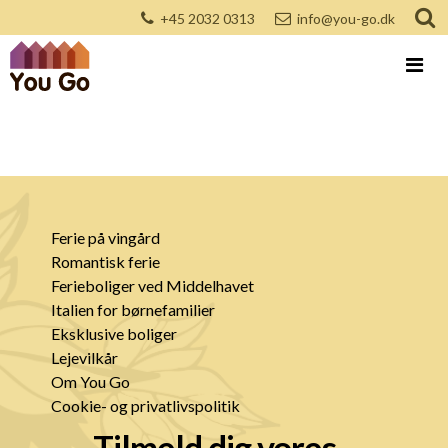
+45 2032 0313
info@you-go.dk
Ferie på vingård
Romantisk ferie
Ferieboliger ved Middelhavet
Italien for børnefamilier
Eksklusive boliger
Lejevilkår
Om You Go
Cookie- og privatlivspolitik
Tilmeld dig vores